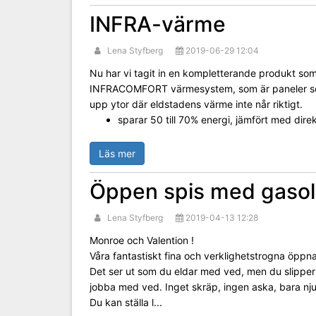
INFRA-värme
Lena Styfberg
2019-06-29 12:04
Nu har vi tagit in en kompletterande produkt som
INFRACOMFORT värmesystem, som är paneler s
upp ytor där eldstadens värme inte når riktigt.
sparar 50 till 70% energi, jämfört med direk
Läs mer
Öppen spis med gasol
Lena Styfberg
2019-04-13 12:28
Monroe och Valention !
Våra fantastiskt fina och verklighetstrogna öppna
Det ser ut som du eldar med ved, men du slipper
jobba med ved. Inget skräp, ingen aska, bara nju
Du kan ställa l...