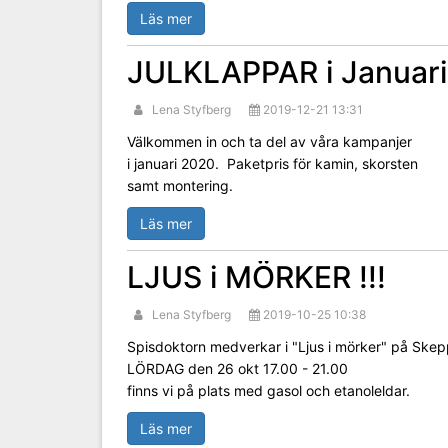
Läs mer
JULKLAPPAR i Januar
Lena Styfberg
2019-12-21 13:31
Välkommen in och ta del av våra kampanjer
i januari 2020. Paketpris för kamin, skorsten
samt montering.
Läs mer
LJUS i MÖRKER !!!
Lena Styfberg
2019-10-25 10:38
Spisdoktorn medverkar i "Ljus i mörker" på Ske
LÖRDAG den 26 okt 17.00 - 21.00
finns vi på plats med gasol och etanoleldar.
Läs mer