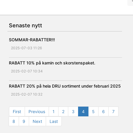
Senaste nytt
SOMMAR-RABATTER!!!
2025-07-03 11:26
RABATT 10% på kamin och skorstenspaket.
2025-02-07 10:34
RABATT 20% på hela DRU sortiment under februari 2025
2025-02-07 10:32
First
Previous
1
2
3
4
5
6
7
8
9
Next
Last