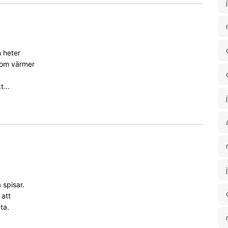
 heter
om värmer
t...
 spisar.
 att
ta.