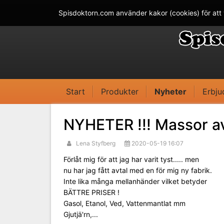
Spisdoktorn.com använder kakor (cookies) för att 
Start
Produkter
Nyheter
Erbj
NYHETER !!! Massor a
Lena Styfberg
2020-05-19 16:07
Förlåt mig för att jag har varit tyst..... men
nu har jag fått avtal med en för mig ny fabrik.
Inte lika många mellanhänder vilket betyder
BÄTTRE PRISER !
Gasol, Etanol, Ved, Vattenmantlat mm
Gjutjä'rn,...